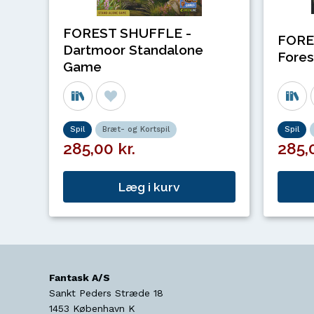
FOREST SHUFFLE -
FORE
Dartmoor Standalone
Fores
Game
Spil
Bræt- og Kortspil
Spil
285,00 kr.
285,0
Læg i kurv
Fantask A/S
Sankt Peders Stræde 18
1453
København K