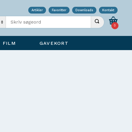
Artikler
Favoritter
Downloads
Kontakt
Indtast søgeord
Udfør søgning
0
FILM
GAVEKORT