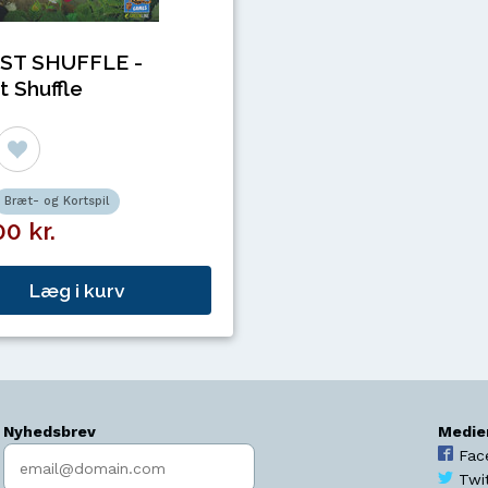
ST SHUFFLE -
t Shuffle
Bræt- og Kortspil
0 kr.
Læg i kurv
Nyhedsbrev
Medie
Indtast søgeord
Fac
Twi