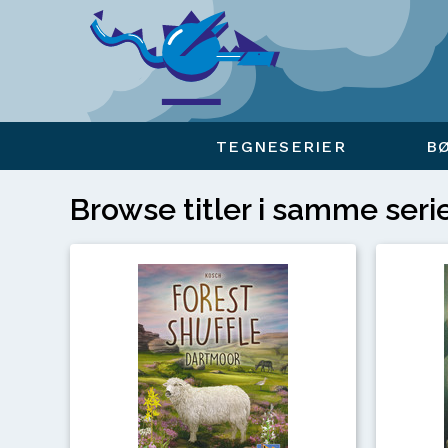
Viser overlay for indkøbskurv
TEGNESERIER
B
Browse titler i samme seri