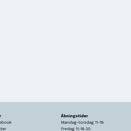
r
Åbningstider
ebook
Mandag-torsdag 11-18
tter
Fredag 11-18.30