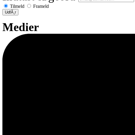
Tilmeld
Frameld
UdfÃ¸r
Medier