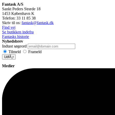
Fantask A/S
Sankt Peders Stræde 18
1453
København K
Telefon:
33 11 85 38
Skriv til os:
fantask@fantask.dk
Find vej
Se butikken indefra
Fantasks historie
Nyhedsbrev
Indtast søgeord
Tilmeld
Frameld
UdfÃ¸r
Medier