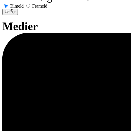
Tilmeld
Frameld
UdfÃ¸r
Medier