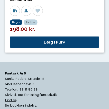
Bøger
Fiction
198,00 kr.
Læg i kurv
Fantask A/S
Sankt Peders Stræde 18
1453
København K
Telefon:
33 11 85 38
Skriv til os:
fantask@fantask.dk
Find vej
Se butikken indefra