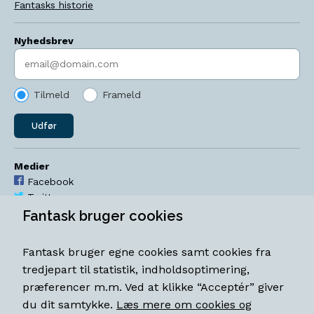
Fantasks historie
Nyhedsbrev
Indtast søgeord
Tilmeld
Frameld
Udfør
Medier
Facebook
Twitter
YouTube
Fantask bruger cookies
Instagram
Fantask bruger egne cookies samt cookies fra
Åbningstider
tredjepart til statistik, indholdsoptimering,
Mandag-torsdag 11-18
præferencer m.m. Ved at klikke “Acceptér” giver
Fredag 11-18.30
du dit samtykke.
Læs mere om cookies og
Lørdag 11-15