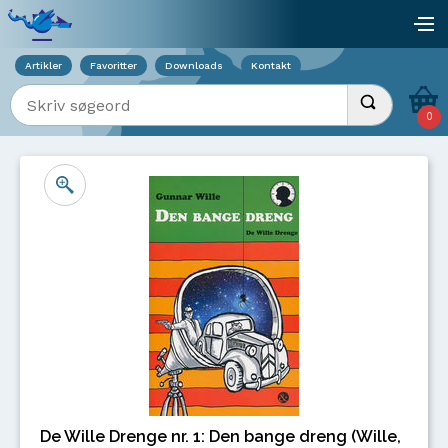
Viser overlay for indkøbskurv
åb
Artikler
Favoritter
Downloads
Kontakt
Indtast søgeord
Udfør søgnin
0
De Wille Drenge nr. 1: Den bange dreng (Wille,