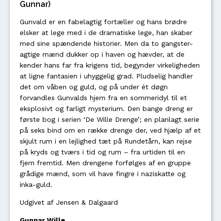
Gunnar)
Gunvald er en fabelagtig fortæller og hans brødre
elsker at lege med i de dramatiske lege, han skaber
med sine spændende historier. Men da to gangster-
agtige mænd dukker op i haven og hævder, at de
kender hans far fra krigens tid, begynder virkeligheden
at ligne fantasien i uhyggelig grad. Pludselig handler
det om våben og guld, og på under ét døgn
forvandles Gunvalds hjem fra en sommeridyl til et
eksplosivt og farligt mysterium. Den bange dreng er
første bog i serien ‘De Wille Drenge’; en planlagt serie
på seks bind om en række drenge der, ved hjælp af et
skjult rum i en lejlighed tæt på Rundetårn, kan rejse
på kryds og tværs i tid og rum – fra urtiden til en
fjern fremtid. Men drengene forfølges af en gruppe
grådige mænd, som vil have fingre i naziskatte og
inka-guld.
Udgivet af Jensen & Dalgaard
Gunnar Wille