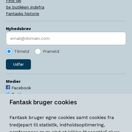
Find vej
Se butikken indefra
Fantasks historie
Nyhedsbrev
Indtast søgeord
Tilmeld
Frameld
Udfør
Medier
Facebook
Twitter
YouTube
Fantask bruger cookies
Instagram
Fantask bruger egne cookies samt cookies fra
Åbningstider
tredjepart til statistik, indholdsoptimering,
Mandag-torsdag 11-18