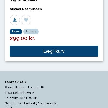
Udgivet af Valeta
Mikael Rasmussen
Bøger
Fantasy
299,00 kr.
Læg i kurv
Fantask A/S
Sankt Peders Stræde 18
1453
København K
Telefon:
33 11 85 38
Skriv til os:
fantask@fantask.dk