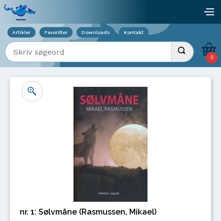
Viser overlay for indkøbskurv
åb
Artikler
Favoritter
Downloads
Kontakt
Indtast søgeord
Udfør søgnin
0
nr. 1: Sølvmåne (Rasmussen, Mikael)