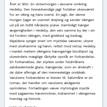
Året er 950. En vintermorgen i skovene omkring
Hedeby. Den livsnødvendige jagt forløber ubesværet
for en viking og hans svend. En jagt, der denne
morgen tager en uventet drejning og sender vikingen
ud på sin hidtil hårdeste prøve. Samtidigt hærger
ærgerrigheden i Hedeby, den selv samme by der i sin
tid fordrev vikingen, med griskhed og bedrag.
Skjaldene synger snart om mystiske væsener, uhyrer
med ulvehamme og hævn, rettet mod netop Hedeby.
I mødet mellem vikingens hævngerrige blodtørst og
ulvesindets mægtige råstyrke opstår en forbandelse.
En forbandelse, der styrkes under fuldmånens
sølvbeskinnede glans, hængende, som en drivkraft i
de dybe afkroge af den menneskelige ondskab.
Varulvens forbandelse er bleven til. Sølvmåne er en
roman, der handler om varulvens ældgamle
oprindelse. Fortællingen væver mytologisk mystik
med sagaernes hævnmotiver, indrammet i vikingernes
hverdag og historie.