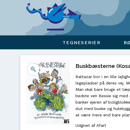
Viser overlay for indkøbskurv
TEGNESERIER
B
Buskbæsterne (Kosa
Baltazar bor i en lille lejli
legepladser på deres vej. M
Man skal bare bruge et tæp
bedste ven Bessie sig med 
banker ejeren af boligblokk
slut med buske og hulebygger
at være mere end bare pla
Udgivet af Afart