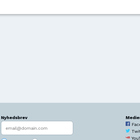
Nyhedsbrev
Medie
Indtast søgeord
Fac
Twi
You