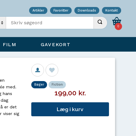
Artikler
Favoritter
Downloads
Kontakt
Indtast søgeord
Udfør søgning
0
FILM
GAVEKORT
gen
Bøger
Fiction
ule med.
199,00 kr.
g hans
 dag
å er det
Læg i kurv
 viser sig