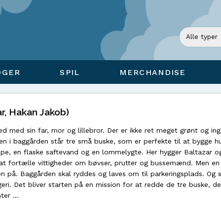
ØGER
SPIL
MERCHANDISE
r, Hakan Jakob)
ghed med sin far, mor og lillebror. Der er ikke ret meget grønt og in
en i baggården står tre små buske, som er perfekte til at bygge h
pe, en flaske saftevand og en lommelygte. Her hygger Baltazar o
at fortælle vittigheder om bøvser, prutter og bussemænd. Men en
en på. Baggården skal ryddes og laves om til parkeringsplads. Og s
i. Det bliver starten på en mission for at redde de tre buske, der
nter …