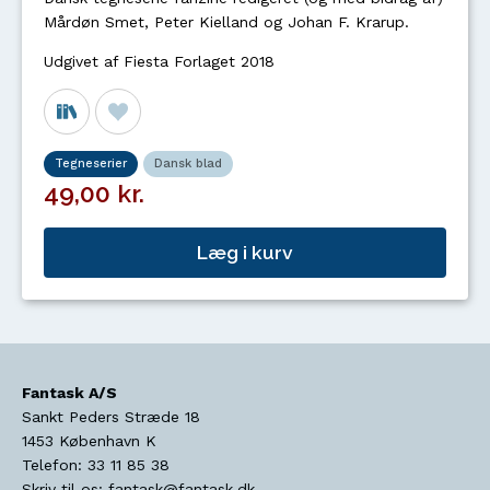
Mårdøn Smet, Peter Kielland og Johan F. Krarup.
Udgivet af Fiesta Forlaget 2018
Tegneserier
Dansk blad
49,00 kr.
Læg i kurv
Fantask A/S
Sankt Peders Stræde 18
1453
København K
Telefon:
33 11 85 38
Skriv til os:
fantask@fantask.dk