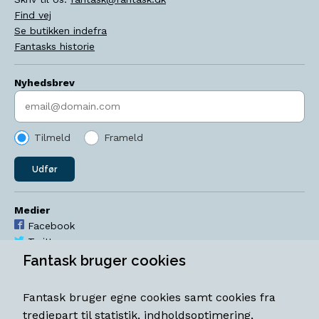
Find vej
Se butikken indefra
Fantasks historie
Nyhedsbrev
Indtast søgeord
Tilmeld
Frameld
Udfør
Medier
Facebook
Twitter
YouTube
Fantask bruger cookies
Instagram
Fantask bruger egne cookies samt cookies fra
Åbningstider
tredjepart til statistik, indholdsoptimering,