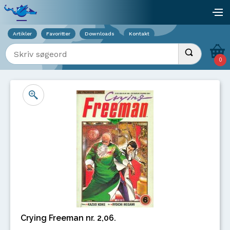
Viser overlay for indkøbskurv
åb
Artikler
Favoritter
Downloads
Kontakt
Indtast søgeord
Udfør søgnin
0
Crying Freeman nr. 2,06.