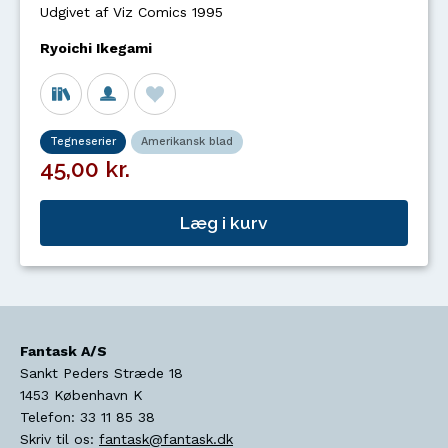
Udgivet af Viz Comics 1995
Ryoichi Ikegami
Tegneserier
Amerikansk blad
45,00 kr.
Læg i kurv
Fantask A/S
Sankt Peders Stræde 18
1453
København K
Telefon:
33 11 85 38
Skriv til os:
fantask@fantask.dk