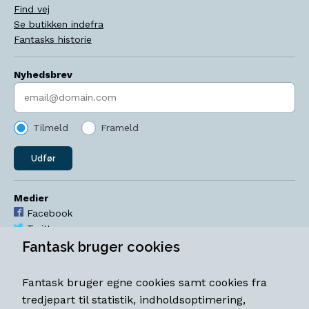
Find vej
Se butikken indefra
Fantasks historie
Nyhedsbrev
Indtast søgeord
Tilmeld
Frameld
Udfør
Medier
Facebook
Twitter
YouTube
Fantask bruger cookies
Instagram
Fantask bruger egne cookies samt cookies fra
Åbningstider
tredjepart til statistik, indholdsoptimering,