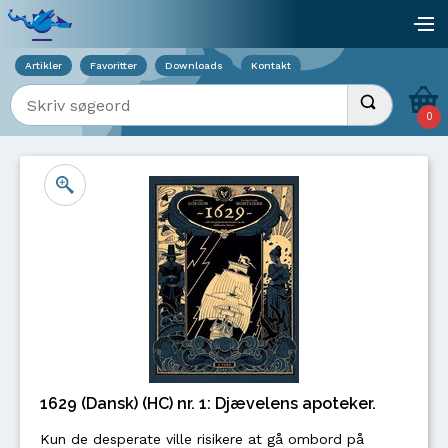
Viser overlay for indkøbskurv
åb
Artikler
Favoritter
Downloads
Kontakt
Indtast søgeord
Udfør søgnin
0
1629 (Dansk) (HC) nr. 1: Djævelens apoteker.
Kun de desperate ville risikere at gå ombord på