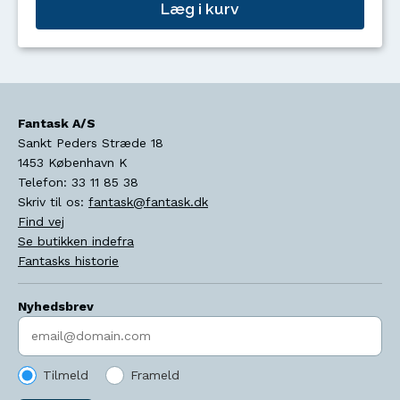
Læg i kurv
Fantask A/S
Sankt Peders Stræde 18
1453
København K
Telefon:
33 11 85 38
Skriv til os:
fantask@fantask.dk
Find vej
Se butikken indefra
Fantasks historie
Nyhedsbrev
Indtast søgeord
Tilmeld
Frameld