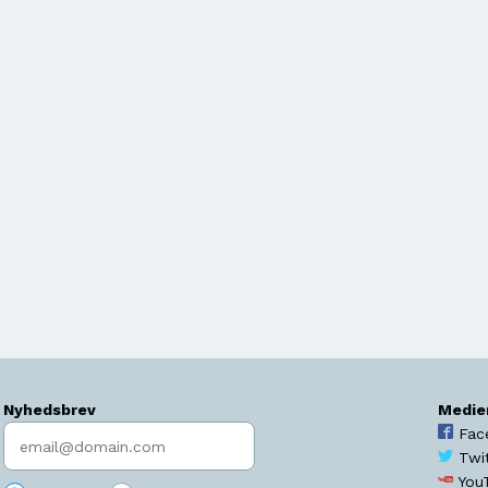
Nyhedsbrev
Medie
Indtast søgeord
Fac
Twi
You