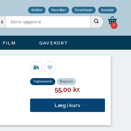
Artikler
Favoritter
Downloads
Kontakt
Indtast søgeord
Udfør søgning
0
FILM
GAVEKORT
Tegneserier
Magasin
55,00 kr.
Læg i kurv