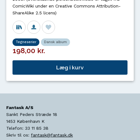
ComicWiki under en Creative Commons Attribution-
ShareAlike 2.5 licens)
Tegneserier
Dansk album
198,00 kr.
Læg i kurv
Fantask A/S
Sankt Peders Stræde 18
1453
København K
Telefon:
33 11 85 38
Skriv til os:
fantask@fantask.dk