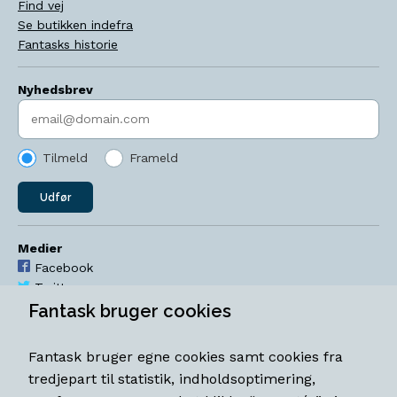
Find vej
Se butikken indefra
Fantasks historie
Nyhedsbrev
Indtast søgeord
Tilmeld
Frameld
Udfør
Medier
Facebook
Twitter
YouTube
Fantask bruger cookies
Instagram
Fantask bruger egne cookies samt cookies fra
Åbningstider
tredjepart til statistik, indholdsoptimering,
Mandag-torsdag 11-18