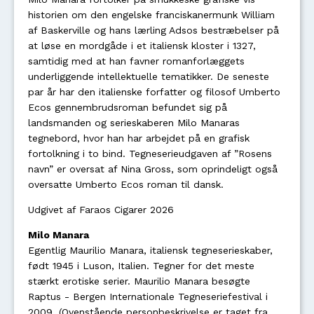
historien om den engelske franciskanermunk William
af Baskerville og hans lærling Adsos bestræbelser på
at løse en mordgåde i et italiensk kloster i 1327,
samtidig med at han favner romanforlæggets
underliggende intellektuelle tematikker. De seneste
par år har den italienske forfatter og filosof Umberto
Ecos gennembrudsroman befundet sig på
landsmanden og serieskaberen Milo Manaras
tegnebord, hvor han har arbejdet på en grafisk
fortolkning i to bind. Tegneserieudgaven af ”Rosens
navn” er oversat af Nina Gross, som oprindeligt også
oversatte Umberto Ecos roman til dansk.
Udgivet af Faraos Cigarer 2026
Milo Manara
Egentlig Maurilio Manara, italiensk tegneserieskaber,
født 1945 i Luson, Italien. Tegner for det meste
stærkt erotiske serier. Maurilio Manara besøgte
Raptus - Bergen Internationale Tegneseriefestival i
2009. (Ovenstående personbeskrivelse er taget fra