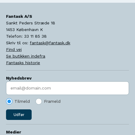
Fantask A/S
Sankt Peders Stræde 18
1453
København K
Telefon:
33 11 85 38
Skriv til os:
fantask@fantask.dk
Find vej
Se butikken indefra
Fantasks historie
Nyhedsbrev
Indtast søgeord
Tilmeld
Frameld
Udfør
Medier