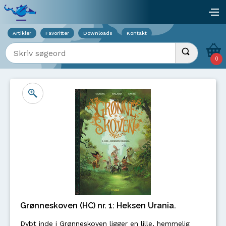
Viser overlay for indkøbskurv
åb
Artikler
Favoritter
Downloads
Kontakt
Indtast søgeord
Udfør søgnin
0
Grønneskoven (HC) nr. 1: Heksen Urania.
Dybt inde i Grønneskoven ligger en lille, hemmelig