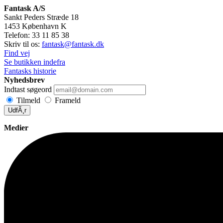
Fantask A/S
Sankt Peders Stræde 18
1453
København K
Telefon:
33 11 85 38
Skriv til os:
fantask@fantask.dk
Find vej
Se butikken indefra
Fantasks historie
Nyhedsbrev
Indtast søgeord
Tilmeld
Frameld
UdfÃ¸r
Medier