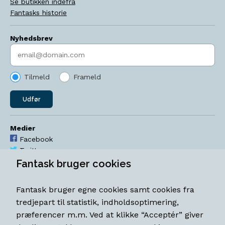
Se butikken indefra
Fantasks historie
Nyhedsbrev
Indtast søgeord
Tilmeld
Frameld
Udfør
Medier
Facebook
Twitter
YouTube
Fantask bruger cookies
Instagram
Fantask bruger egne cookies samt cookies fra
Åbningstider
tredjepart til statistik, indholdsoptimering,
Mandag-torsdag 11-18
præferencer m.m. Ved at klikke “Acceptér” giver
Fredag 11-18.30