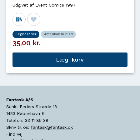
Udgivet af Event Comics 1997
Tegneserier
Amerikansk blad
35,00 kr.
Læg i kurv
Fantask A/S
Sankt Peders Stræde 18
1453
København K
Telefon:
33 11 85 38
Skriv til os:
fantask@fantask.dk
Find vej