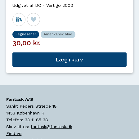
Udgivet af DC - Vertigo 2000
Tegneserier
Amerikansk blad
30,00 kr.
Læg i kurv
Fantask A/S
Sankt Peders Stræde 18
1453
København K
Telefon:
33 11 85 38
Skriv til os:
fantask@fantask.dk
Find vej