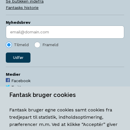
Se butikken indefra
Fantasks historie
Nyhedsbrev
Indtast søgeord
Tilmeld
Frameld
Udfør
Medier
Facebook
Twitter
YouTube
Fantask bruger cookies
Instagram
Fantask bruger egne cookies samt cookies fra
Åbningstider
tredjepart til statistik, indholdsoptimering,
Mandag-torsdag 11-18
præferencer m.m. Ved at klikke “Acceptér” giver
Fredag 11-18.30