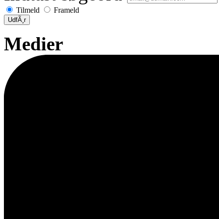
Tilmeld
Frameld
UdfÃ¸r
Medier