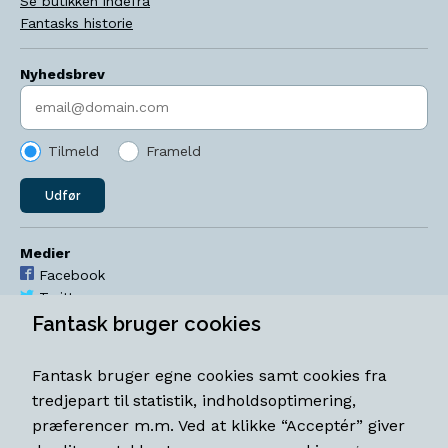
Se butikken indefra
Fantasks historie
Nyhedsbrev
Indtast søgeord
Tilmeld
Frameld
Udfør
Medier
Facebook
Twitter
YouTube
Fantask bruger cookies
Instagram
Fantask bruger egne cookies samt cookies fra
Åbningstider
tredjepart til statistik, indholdsoptimering,
Mandag-torsdag 11-18
præferencer m.m. Ved at klikke “Acceptér” giver
Fredag 11-18.30