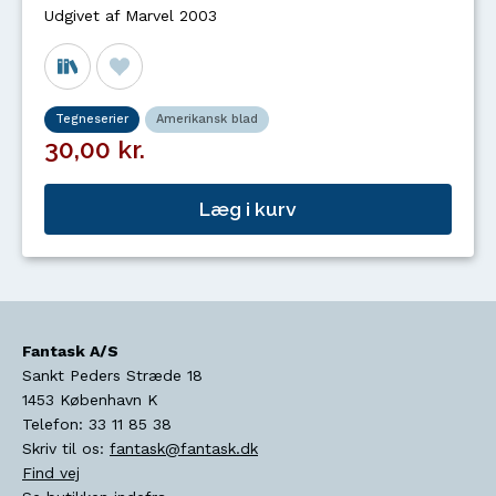
Udgivet af Marvel 2003
Tegneserier
Amerikansk blad
30,00 kr.
Læg i kurv
Fantask A/S
Sankt Peders Stræde 18
1453
København K
Telefon:
33 11 85 38
Skriv til os:
fantask@fantask.dk
Find vej