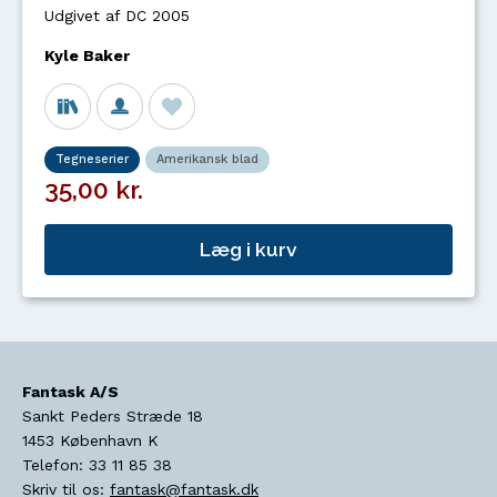
Udgivet af DC 2005
Kyle Baker
Tegneserier
Amerikansk blad
35,00 kr.
Læg i kurv
Fantask A/S
Sankt Peders Stræde 18
1453
København K
Telefon:
33 11 85 38
Skriv til os:
fantask@fantask.dk