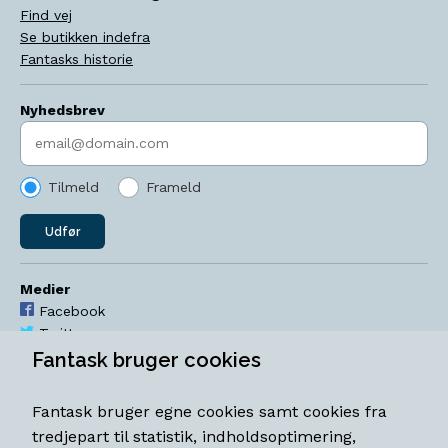
Find vej
Se butikken indefra
Fantasks historie
Nyhedsbrev
Indtast søgeord
Tilmeld
Frameld
Udfør
Medier
Facebook
Twitter
YouTube
Fantask bruger cookies
Instagram
Fantask bruger egne cookies samt cookies fra
Åbningstider
tredjepart til statistik, indholdsoptimering,