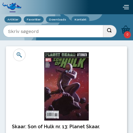
Viser overlay for indkøbskurv
åb
Artikler
Favoritter
Downloads
Kontakt
Indtast søgeord
Udfør søgnin
0
Skaar: Son of Hulk nr. 13: Planet Skaar.