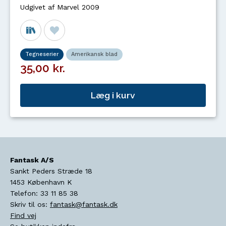
Udgivet af Marvel 2009
Tegneserier
Amerikansk blad
35,00 kr.
Læg i kurv
Fantask A/S
Sankt Peders Stræde 18
1453
København K
Telefon:
33 11 85 38
Skriv til os:
fantask@fantask.dk
Find vej