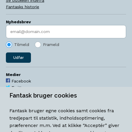
Se butikken indefra
Fantasks historie
Nyhedsbrev
Indtast søgeord
Tilmeld
Frameld
Udfør
Medier
Facebook
Twitter
YouTube
Fantask bruger cookies
Instagram
Fantask bruger egne cookies samt cookies fra
Åbningstider
tredjepart til statistik, indholdsoptimering,
Mandag-torsdag 11-18
præferencer m.m. Ved at klikke “Acceptér” giver
Fredag 11-18.30