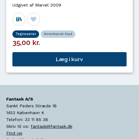
Udgivet af Marvel 2009
Tegneserier
Amerikansk blad
35,00 kr.
Læg i kurv
Fantask A/S
Sankt Peders Stræde 18
1453
København K
Telefon:
33 11 85 38
Skriv til os:
fantask@fantask.dk
Find vej