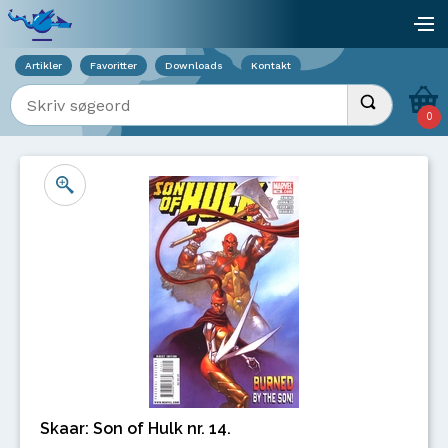
Viser overlay for indkøbskurv
åb
Artikler
Favoritter
Downloads
Kontakt
Indtast søgeord
Udfør søgnin
0
Skaar: Son of Hulk nr. 14.