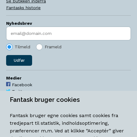
Se butikken indefra
Fantasks historie
Nyhedsbrev
Indtast søgeord
Tilmeld
Frameld
Udfør
Medier
Facebook
Twitter
YouTube
Fantask bruger cookies
Instagram
Fantask bruger egne cookies samt cookies fra
Åbningstider
tredjepart til statistik, indholdsoptimering,
Mandag-torsdag 11-18
præferencer m.m. Ved at klikke “Acceptér” giver
Fredag 11-18.30