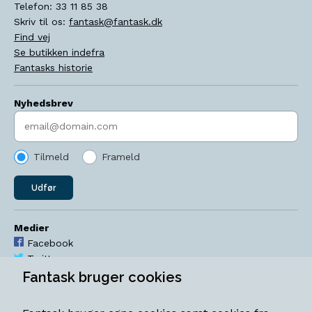
Telefon:
33 11 85 38
Skriv til os:
fantask@fantask.dk
Find vej
Se butikken indefra
Fantasks historie
Nyhedsbrev
Indtast søgeord
Tilmeld
Frameld
Udfør
Medier
Facebook
Twitter
YouTube
Fantask bruger cookies
Instagram