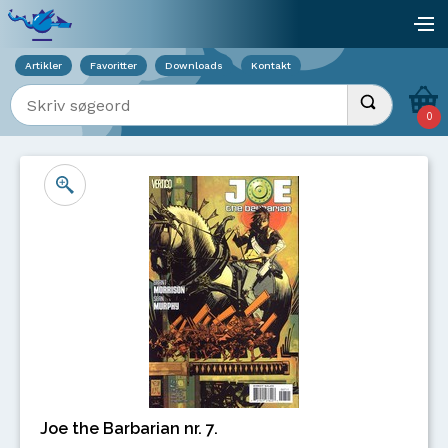
Viser overlay for indkøbskurv
åb
Artikler
Favoritter
Downloads
Kontakt
Indtast søgeord
Udfør søgnin
0
Joe the Barbarian nr. 7.