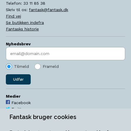
Telefon:
33 11 85 38
Skriv til os:
fantask@fantask.dk
Find vej
Se butikken indefra
Fantasks historie
Nyhedsbrev
Indtast søgeord
Tilmeld
Frameld
Udfør
Medier
Facebook
Twitter
YouTube
Fantask bruger cookies
Instagram