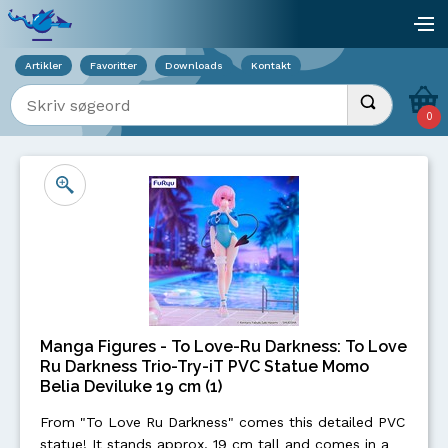
Viser overlay for indkøbskurv
åb
Artikler
Favoritter
Downloads
Kontakt
Indtast søgeord
Udfør søgnin
0
Manga Figures - To Love-Ru Darkness: To Love
Ru Darkness Trio-Try-iT PVC Statue Momo
Belia Deviluke 19 cm (1)
From "To Love Ru Darkness" comes this detailed PVC
statue! It stands approx. 19 cm tall and comes in a