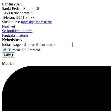
Fantask A/S
Sankt Peders Stræde 18
1453
København K
Telefon:
33 11 85 38
Skriv til os:
fantask@fantask.dk
Find vej
Se butikken indefra
Fantasks historie
Nyhedsbrev
Indtast søgeord
Tilmeld
Frameld
UdfÃ¸r
Medier