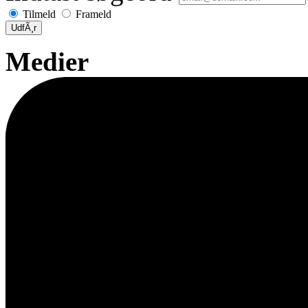
Tilmeld
Frameld
UdfÃ¸r
Medier