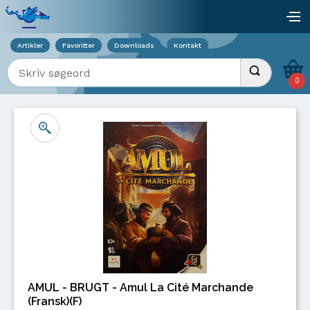
Viser overlay for indkøbskurv
åb
Artikler
Favoritter
Downloads
Kontakt
Indtast søgeord
Udfør søgnin
0
AMUL - BRUGT - Amul La Cité Marchande
(Fransk)(F)