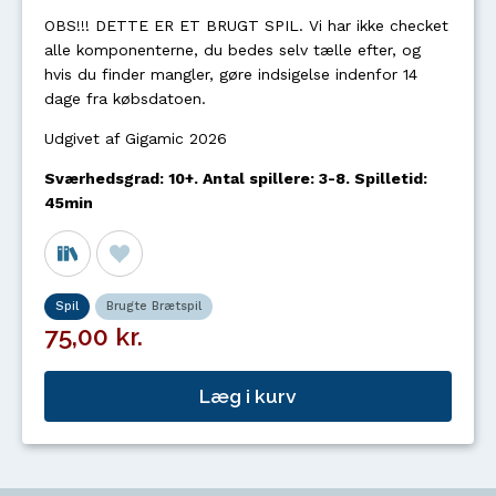
OBS!!! DETTE ER ET BRUGT SPIL. Vi har ikke checket
alle komponenterne, du bedes selv tælle efter, og
hvis du finder mangler, gøre indsigelse indenfor 14
dage fra købsdatoen.
Udgivet af Gigamic 2026
Sværhedsgrad: 10+. Antal spillere: 3-8. Spilletid:
45min
Spil
Brugte Brætspil
75,00 kr.
Læg i kurv