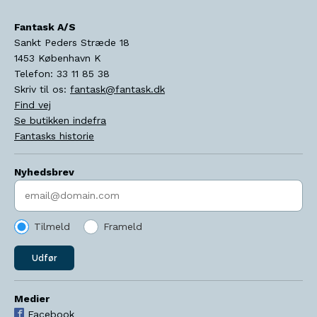
Fantask A/S
Sankt Peders Stræde 18
1453
København K
Telefon:
33 11 85 38
Skriv til os:
fantask@fantask.dk
Find vej
Se butikken indefra
Fantasks historie
Nyhedsbrev
Indtast søgeord
Tilmeld
Frameld
Udfør
Medier
Facebook