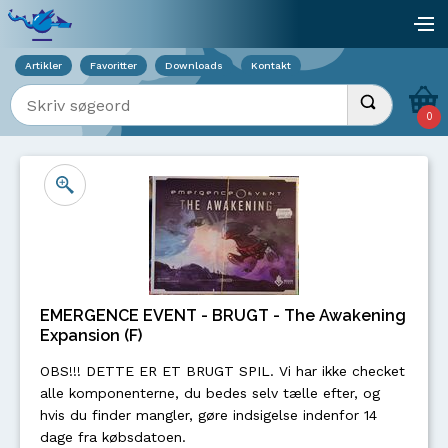
Viser overlay for indkøbskurv
åb
Artikler
Favoritter
Downloads
Kontakt
Indtast søgeord
Udfør søgnin
0
EMERGENCE EVENT - BRUGT - The Awakening
Expansion (F)
OBS!!! DETTE ER ET BRUGT SPIL. Vi har ikke checket
alle komponenterne, du bedes selv tælle efter, og
hvis du finder mangler, gøre indsigelse indenfor 14
dage fra købsdatoen.