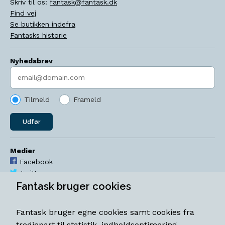
Skriv til os:
fantask@fantask.dk
Find vej
Se butikken indefra
Fantasks historie
Nyhedsbrev
Indtast søgeord
Tilmeld
Frameld
Udfør
Medier
Facebook
Twitter
YouTube
Fantask bruger cookies
Instagram
Fantask bruger egne cookies samt cookies fra
Åbningstider
tredjepart til statistik, indholdsoptimering,