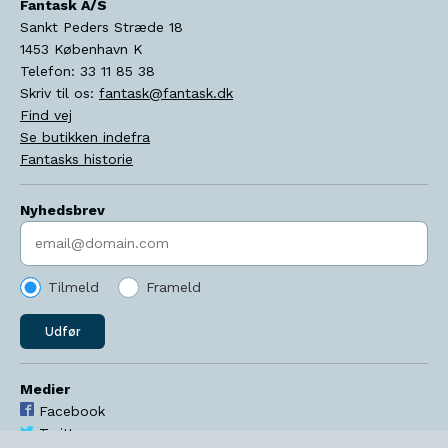
Fantask A/S
Sankt Peders Stræde 18
1453
København K
Telefon:
33 11 85 38
Skriv til os:
fantask@fantask.dk
Find vej
Se butikken indefra
Fantasks historie
Nyhedsbrev
Indtast søgeord
Tilmeld
Frameld
Udfør
Medier
Facebook
Twitter