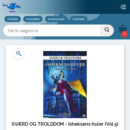
Viser overlay for indkøbskurv
åb
Artikler
Favoritter
Downloads
Kontakt
Indtast søgeord
Udfør søgnin
0
SVÆRD OG TROLDDOM - Isheksens huler (Vol.5)