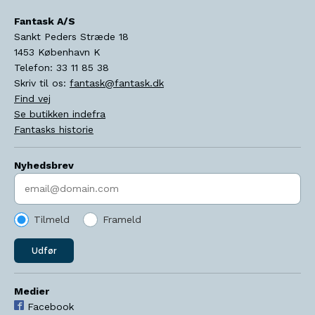
Fantask A/S
Sankt Peders Stræde 18
1453
København K
Telefon:
33 11 85 38
Skriv til os:
fantask@fantask.dk
Find vej
Se butikken indefra
Fantasks historie
Nyhedsbrev
Indtast søgeord
Tilmeld
Frameld
Udfør
Medier
Facebook