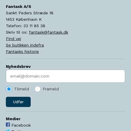
Fantask A/S
Sankt Peders Stræde 18
1453
København K
Telefon:
33 11 85 38
Skriv til os:
fantask@fantask.dk
Find vej
Se butikken indefra
Fantasks historie
Nyhedsbrev
Indtast søgeord
Tilmeld
Frameld
Udfør
Medier
Facebook