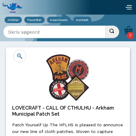
Viser overlay for indkøbskurv
åb
Artikler
Favoritter
Downloads
Kontakt
Indtast søgeord
Udfør søgnin
0
LOVECRAFT - CALL OF CTHULHU - Arkham
Municipal Patch Set
Patch Yourself Up The HPLHS is pleased to announce
our new line of cloth patches. Woven to capture