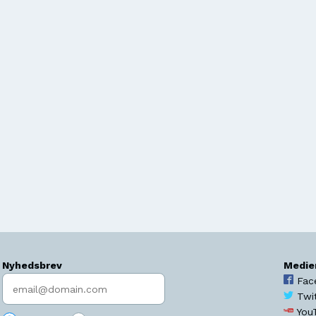
Nyhedsbrev
Medie
Indtast søgeord
Fac
Twi
You