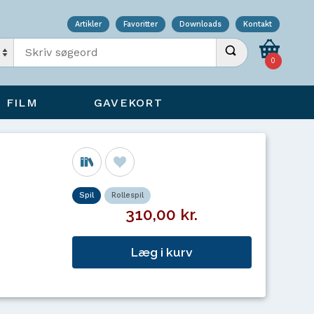
Artikler
Favoritter
Downloads
Kontakt
Indtast søgeord
Udfør søgning
0
FILM
GAVEKORT
Spil
Rollespil
310,00 kr.
Læg i kurv