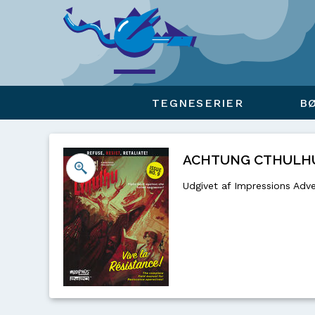
Viser overlay for indkøbskurv
TEGNESERIER
B
ACHTUNG CTHULHU 2D
Udgivet af Impressions Adve