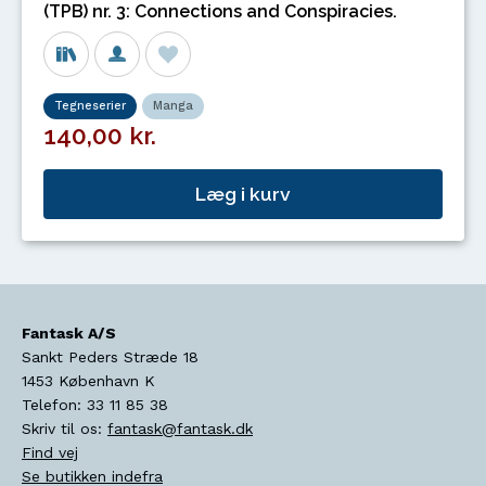
(TPB) nr. 3: Connections and Conspiracies.
Tegneserier
Manga
140,00 kr.
Læg i kurv
Fantask A/S
Sankt Peders Stræde 18
1453
København K
Telefon:
33 11 85 38
Skriv til os:
fantask@fantask.dk
Find vej
Se butikken indefra