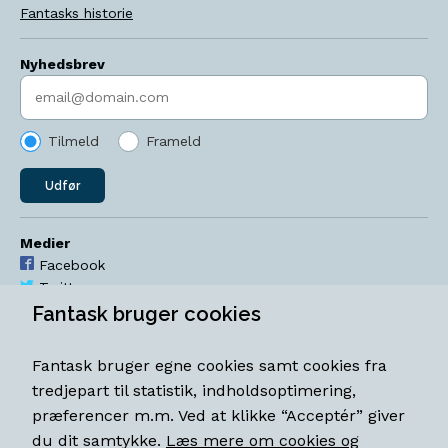
Fantasks historie
Nyhedsbrev
Indtast søgeord
Tilmeld
Frameld
Udfør
Medier
Facebook
Twitter
YouTube
Fantask bruger cookies
Instagram
Fantask bruger egne cookies samt cookies fra
Åbningstider
tredjepart til statistik, indholdsoptimering,
Mandag-torsdag 11-18
præferencer m.m. Ved at klikke “Acceptér” giver
Fredag 11-18.30
du dit samtykke.
Læs mere om cookies og