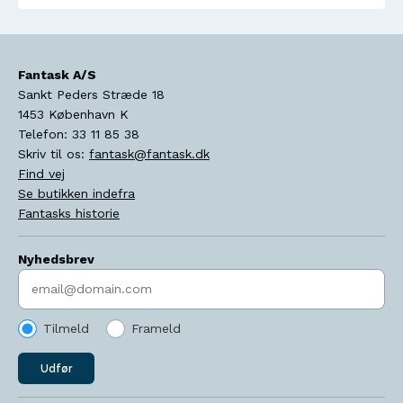
Fantask A/S
Sankt Peders Stræde 18
1453
København K
Telefon:
33 11 85 38
Skriv til os:
fantask@fantask.dk
Find vej
Se butikken indefra
Fantasks historie
Nyhedsbrev
Indtast søgeord
Tilmeld
Frameld
Udfør