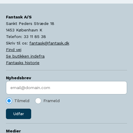
Fantask A/S
Sankt Peders Stræde 18
1453
København K
Telefon:
33 11 85 38
Skriv til os:
fantask@fantask.dk
Find vej
Se butikken indefra
Fantasks historie
Nyhedsbrev
Indtast søgeord
Tilmeld
Frameld
Udfør
Medier