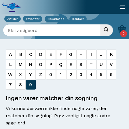
Viser overlay for indkøbskurv
åb
Artikler
Favoritter
Downloads
Kontakt
Indtast søgeord
Udfør søgnin
0
A
B
C
D
E
F
G
H
I
J
K
L
M
N
O
P
Q
R
S
T
U
V
W
X
Y
Z
0
1
2
3
4
5
6
7
8
9
Ingen varer matcher din søgning
Vi kunne desværre ikke finde nogle varer, der
matcher din søgning. Prøv venligst nogle andre
søge-ord.