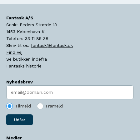
Fantask A/S
Sankt Peders Stræde 18
1453
København K
Telefon:
33 11 85 38
Skriv til os:
fantask@fantask.dk
Find vej
Se butikken indefra
Fantasks historie
Nyhedsbrev
Indtast søgeord
Tilmeld
Frameld
Udfør
Medier