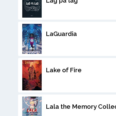
Lag på lag
LaGuardia
Lake of Fire
Lala the Memory Collec