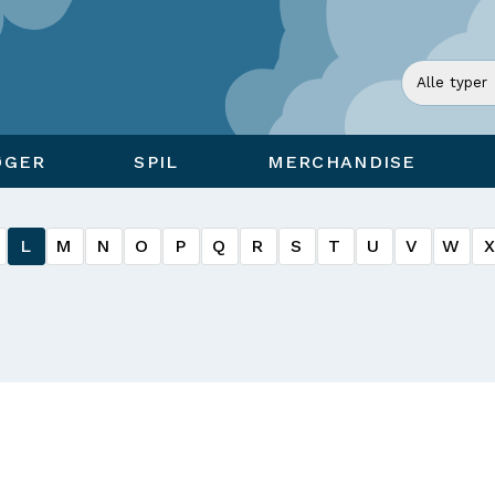
ØGER
SPIL
MERCHANDISE
L
M
N
O
P
Q
R
S
T
U
V
W