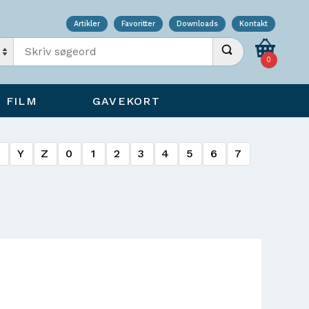
Artikler
Favoritter
Downloads
Kontakt
Indtast søgeord
Udfør søgning
0
FILM
GAVEKORT
X
Y
Z
0
1
2
3
4
5
6
7