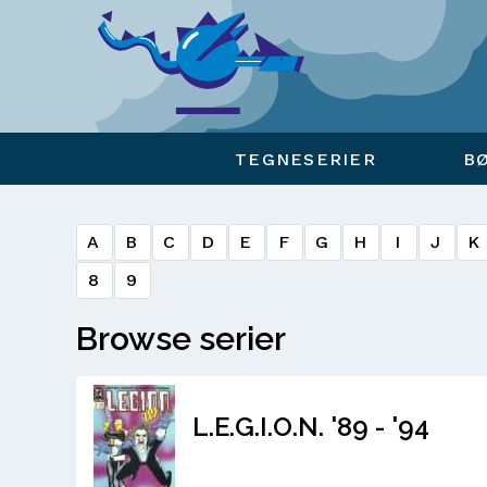
Viser overlay for indkøbskurv
TEGNESERIER
B
A
B
C
D
E
F
G
H
I
J
K
8
9
Browse serier
L.E.G.I.O.N. '89 - '94