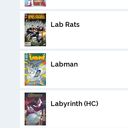
Lab Rats
Labman
Labyrinth (HC)