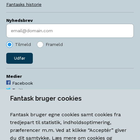
Fantasks historie
Nyhedsbrev
Indtast søgeord
Tilmeld
Frameld
Udfør
Medier
Facebook
Twitter
YouTube
Fantask bruger cookies
Instagram
Fantask bruger egne cookies samt cookies fra
Åbningstider
tredjepart til statistik, indholdsoptimering,
Mandag-torsdag 11-18
præferencer m.m. Ved at klikke “Acceptér” giver
Fredag 11-18.30
du dit samtykke.
Læs mere om cookies og