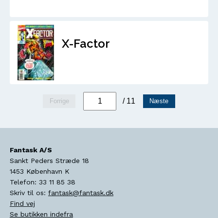
X-Factor
/ 11
Forrige
Næste
Fantask A/S
Sankt Peders Stræde 18
1453
København K
Telefon:
33 11 85 38
Skriv til os:
fantask@fantask.dk
Find vej
Se butikken indefra