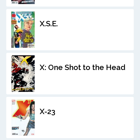
X.S.E.
X: One Shot to the Head
X-23