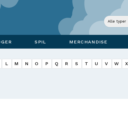
ØGER
SPIL
MERCHANDISE
L
M
N
O
P
Q
R
S
T
U
V
W