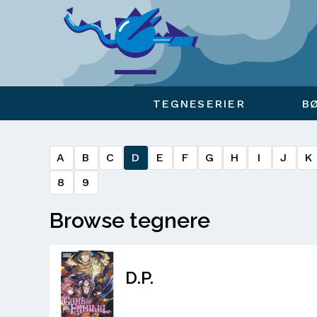
Viser overlay for indkøbskurv
TEGNESERIER
B
A
B
C
D
E
F
G
H
I
J
K
8
9
Browse tegnere
D.P.