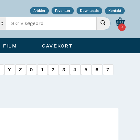
Artikler
Favoritter
Downloads
Kontakt
Indtast søgeord
Udfør søgning
0
FILM
GAVEKORT
X
Y
Z
0
1
2
3
4
5
6
7