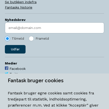
Se butikken indefra
Fantasks historie
Nyhedsbrev
Indtast søgeord
Tilmeld
Frameld
Udfør
Medier
Facebook
Twitter
YouTube
Fantask bruger cookies
Instagram
Fantask bruger egne cookies samt cookies fra
Åbningstider
tredjepart til statistik, indholdsoptimering,
Mandag-torsdag 11-18
præferencer m.m. Ved at klikke “Acceptér” giver
Fredag 11-18.30