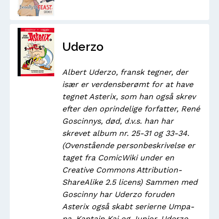
Uderzo
Albert Uderzo, fransk tegner, der
især er verdensberømt for at have
tegnet Asterix, som han også skrev
efter den oprindelige forfatter, René
Goscinnys, død, d.v.s. han har
skrevet album nr. 25-31 og 33-34.
(Ovenstående personbeskrivelse er
taget fra ComicWiki under en
Creative Commons Attribution-
ShareAlike 2.5 licens) Sammen med
Goscinny har Uderzo foruden
Asterix også skabt serierne Umpa-
pa, Kaptajn Kaj og Junior. Uderzo