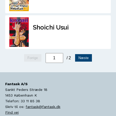
Shoichi Usui
/ 2
Forrige
Næste
Fantask A/S
Sankt Peders Stræde 18
1453
København K
Telefon:
33 11 85 38
Skriv til os:
fantask@fantask.dk
Find vej