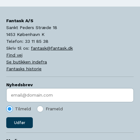
Fantask A/S
Sankt Peders Stræde 18
1453
København K
Telefon:
33 11 85 38
Skriv til os:
fantask@fantask.dk
Find vej
Se butikken indefra
Fantasks historie
Nyhedsbrev
Indtast søgeord
Tilmeld
Frameld
Udfør