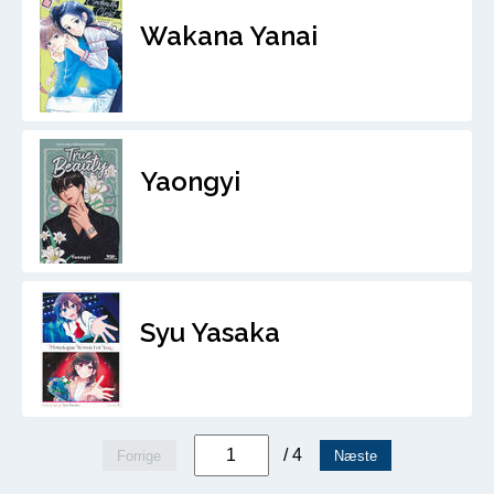
Wakana Yanai
Yaongyi
Syu Yasaka
/ 4
Forrige
Næste