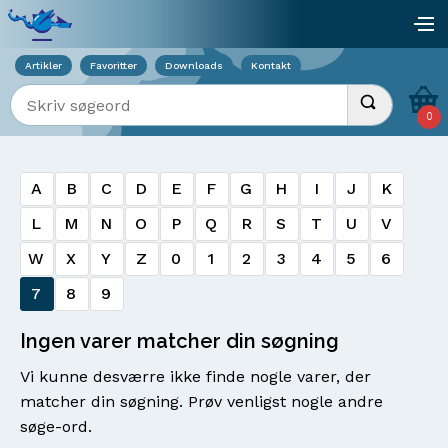
Viser overlay for indkøbskurv
åb
Artikler
Favoritter
Downloads
Kontakt
Indtast søgeord
Udfør søgnin
0
A
B
C
D
E
F
G
H
I
J
K
L
M
N
O
P
Q
R
S
T
U
V
W
X
Y
Z
0
1
2
3
4
5
6
7
8
9
Ingen varer matcher din søgning
Vi kunne desværre ikke finde nogle varer, der
matcher din søgning. Prøv venligst nogle andre
søge-ord.