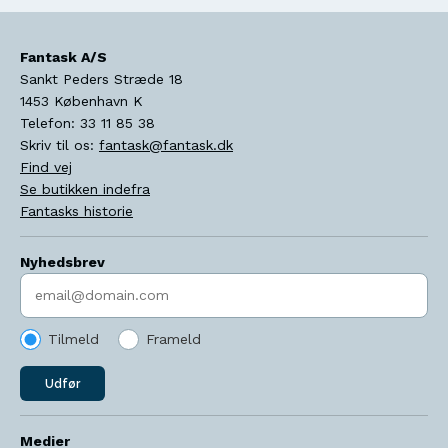
Fantask A/S
Sankt Peders Stræde 18
1453
København K
Telefon:
33 11 85 38
Skriv til os:
fantask@fantask.dk
Find vej
Se butikken indefra
Fantasks historie
Nyhedsbrev
Indtast søgeord
Tilmeld
Frameld
Udfør
Medier