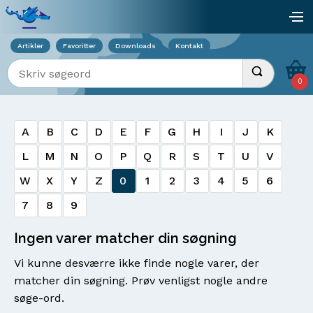
Viser overlay for indkøbskurv
åb
Artikler
Favoritter
Downloads
Kontakt
Indtast søgeord
Udfør søgnin
0
A
B
C
D
E
F
G
H
I
J
K
L
M
N
O
P
Q
R
S
T
U
V
W
X
Y
Z
0
1
2
3
4
5
6
7
8
9
Ingen varer matcher din søgning
Vi kunne desværre ikke finde nogle varer, der
matcher din søgning. Prøv venligst nogle andre
søge-ord.