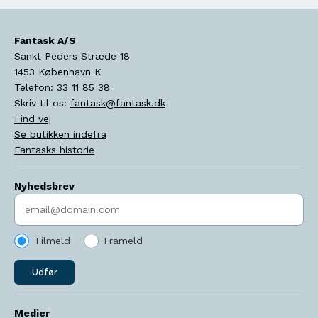
Fantask A/S
Sankt Peders Stræde 18
1453
København K
Telefon:
33 11 85 38
Skriv til os:
fantask@fantask.dk
Find vej
Se butikken indefra
Fantasks historie
Nyhedsbrev
Indtast søgeord
Tilmeld
Frameld
Udfør
Medier