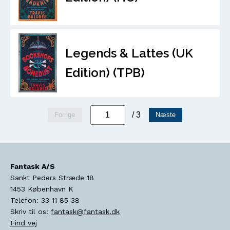
Legends & Lattes (UK
Edition) (TPB)
/ 3
Forrige
Næste
Fantask A/S
Sankt Peders Stræde 18
1453
København K
Telefon:
33 11 85 38
Skriv til os:
fantask@fantask.dk
Find vej