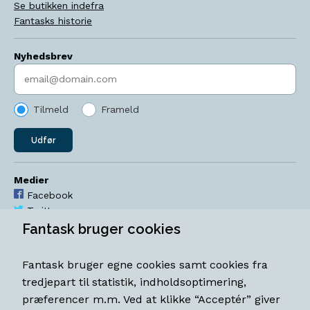
Se butikken indefra
Fantasks historie
Nyhedsbrev
Indtast søgeord
Tilmeld
Frameld
Udfør
Medier
Facebook
Twitter
YouTube
Fantask bruger cookies
Instagram
Fantask bruger egne cookies samt cookies fra
Åbningstider
tredjepart til statistik, indholdsoptimering,
Mandag-torsdag 11-18
præferencer m.m. Ved at klikke “Acceptér” giver
Fredag 11-18.30