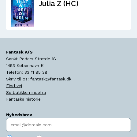
Julia Z (HC)
Fantask A/S
Sankt Peders Stræde 18
1453
København K
Telefon:
33 11 85 38
Skriv til os:
fantask@fantask.dk
Find vej
Se butikken indefra
Fantasks historie
Nyhedsbrev
Indtast søgeord