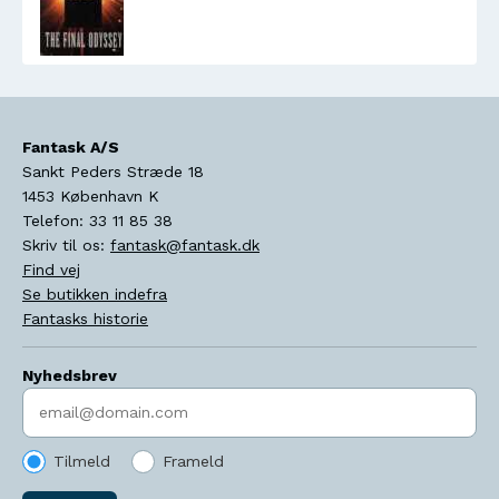
Fantask A/S
Sankt Peders Stræde 18
1453
København K
Telefon:
33 11 85 38
Skriv til os:
fantask@fantask.dk
Find vej
Se butikken indefra
Fantasks historie
Nyhedsbrev
Indtast søgeord
Tilmeld
Frameld