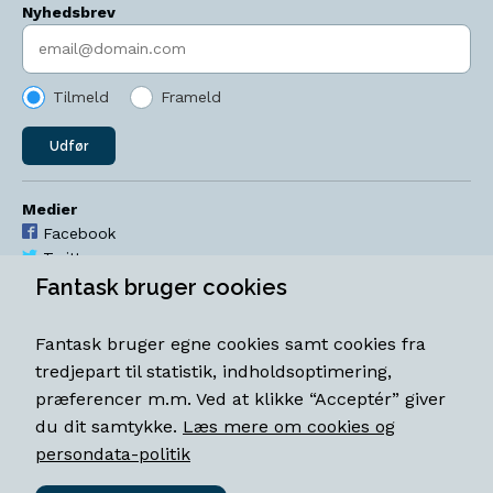
Nyhedsbrev
Indtast søgeord
Tilmeld
Frameld
Udfør
Medier
Facebook
Twitter
YouTube
Fantask bruger cookies
Instagram
Fantask bruger egne cookies samt cookies fra
Åbningstider
tredjepart til statistik, indholdsoptimering,
Mandag-torsdag 11-18
præferencer m.m. Ved at klikke “Acceptér” giver
Fredag 11-18.30
du dit samtykke.
Læs mere om cookies og
Lørdag 11-15
persondata-politik