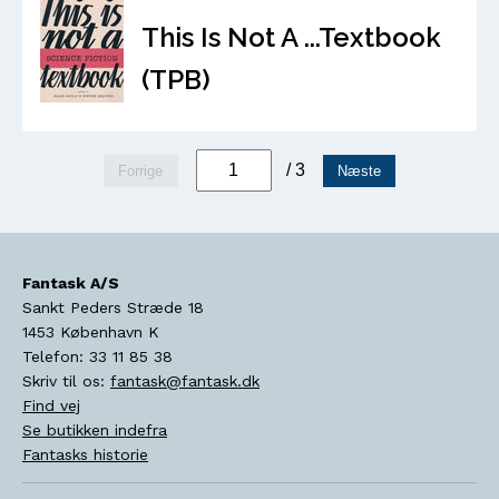
This Is Not A ...Textbook
(TPB)
/ 3
Forrige
Næste
Fantask A/S
Sankt Peders Stræde 18
1453
København K
Telefon:
33 11 85 38
Skriv til os:
fantask@fantask.dk
Find vej
Se butikken indefra
Fantasks historie