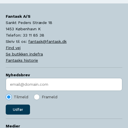
Fantask A/S
Sankt Peders Stræde 18
1453
København K
Telefon:
33 11 85 38
Skriv til os:
fantask@fantask.dk
Find vej
Se butikken indefra
Fantasks historie
Nyhedsbrev
Indtast søgeord
Tilmeld
Frameld
Udfør
Medier