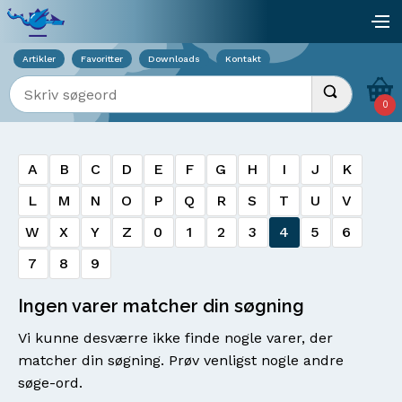
Viser overlay for indkøbskurv
åb
Artikler
Favoritter
Downloads
Kontakt
Indtast søgeord
Udfør søgnin
0
A
B
C
D
E
F
G
H
I
J
K
L
M
N
O
P
Q
R
S
T
U
V
W
X
Y
Z
0
1
2
3
4
5
6
7
8
9
Ingen varer matcher din søgning
Vi kunne desværre ikke finde nogle varer, der
matcher din søgning. Prøv venligst nogle andre
søge-ord.