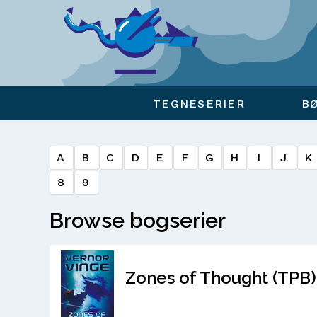
Viser overlay for indkøbskurv
TEGNESERIER
B
A
B
C
D
E
F
G
H
I
J
K
8
9
Browse bogserier
Zones of Thought (TPB)