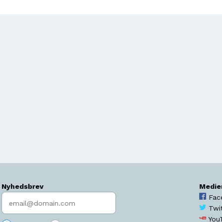
Nyhedsbrev
Medie
Indtast søgeord
Fac
Twi
You