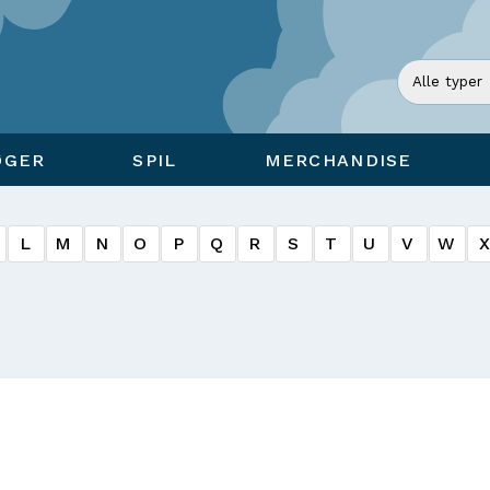
ØGER
SPIL
MERCHANDISE
L
M
N
O
P
Q
R
S
T
U
V
W