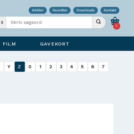
Artikler
Favoritter
Downloads
Kontakt
Indtast søgeord
Udfør søgning
0
FILM
GAVEKORT
X
Y
Z
0
1
2
3
4
5
6
7